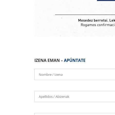
IZENA EMAN –
APÚNTATE