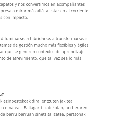
 zapatos y nos convertimos en acompañantes
resa a mirar más allá, a estar en al corriente
es con impacto.
difuminarse, a hibridarse, a transformarse, si
temas de gestión mucho más flexibles y ágiles
itar que se generen contextos de aprendizaje
to de atrevimiento, que tal vez sea lo más
uz?
 ezinbestekoak dira: entzuten jakitea,
ekua ematea… Baliagarri izatekotan, norberaren
 da barru barruan sinetsita izatea, pertsonak