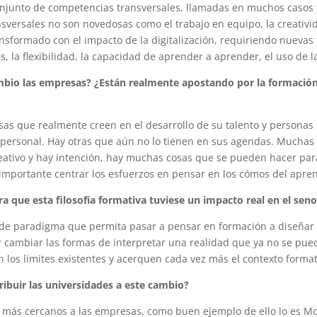
njunto de competencias transversales, llamadas en muchos caso
sversales no son novedosas como el trabajo en equipo, la creativi
sformado con el impacto de la digitalización, requiriendo nuevas 
rés, la flexibilidad, la capacidad de aprender a aprender, el uso de l
mbio las empresas? ¿Están realmente apostando por la formació
s que realmente creen en el desarrollo de su talento y personas
 personal. Hay otras que aún no lo tienen en sus agendas. Muchas
 creativo y hay intención, hay muchas cosas que se pueden hacer pa
 importante centrar los esfuerzos en pensar en los cómos del apren
a que esta filosofía formativa tuviese un impacto real en el sen
de paradigma que permita pasar a pensar en formación a diseñar e
r cambiar las formas de interpretar una realidad que ya no se pue
 los limites existentes y acerquen cada vez más el contexto format
ibuir las universidades a este cambio?
 más cercanos a las empresas, como buen ejemplo de ello lo es Mo