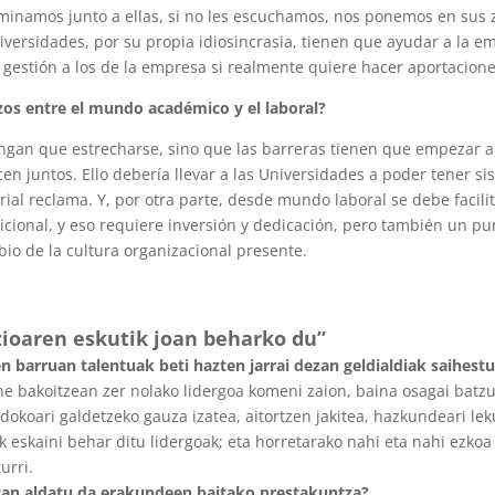
minamos junto a ellas, si no les escuchamos, nos ponemos en sus
versidades, por su propia idiosincrasia, tienen que ayudar a la emp
 gestión a los de la empresa si realmente quiere hacer aportacion
azos entre el mundo académico y el laboral?
ngan que estrecharse, sino que las barreras tienen que empezar a 
juntos. Ello debería llevar a las Universidades a poder tener sis
ial reclama. Y, por otra parte, desde mundo laboral se debe facil
cional, y eso requiere inversión y dedicación, pero también un pun
io de la cultura organizacional presente.
ioaren eskutik joan beharko du”
en barruan talentuak beti hazten jarrai dezan geldialdiak saihest
 bakoitzean zer nolako lidergoa komeni zaion, baina osagai batzuk
ndokoari galdetzeko gauza izatea, aitortzen jakitea, hazkundeari l
 eskaini behar ditu lidergoak; eta horretarako nahi eta nahi ezkoa
urri.
rtan aldatu da erakundeen baitako prestakuntza?