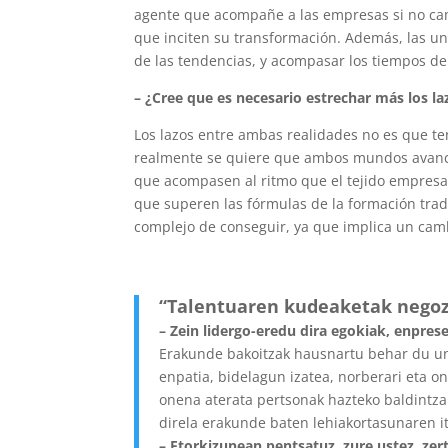
agente que acompañe a las empresas si no ca
que inciten su transformación. Además, las uni
de las tendencias, y acompasar los tiempos de
– ¿Cree que es necesario estrechar más los l
Los lazos entre ambas realidades no es que te
realmente se quiere que ambos mundos avancen 
que acompasen al ritmo que el tejido empresar
que superen las fórmulas de la formación tradi
complejo de conseguir, ya que implica un camb
“T
alentuaren kudeaketak negoz
– Zein lidergo-eredu dira egokiak, enpres
Erakunde bakoitzak hausnartu behar du une
enpatia, bidelagun izatea, norberari eta o
onena aterata pertsonak hazteko baldintzak
direla erakunde baten lehiakortasunaren it
– Etorkizunean pentsatuz, zure ustez, ze